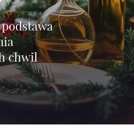
: podstawa
nia
h chwil