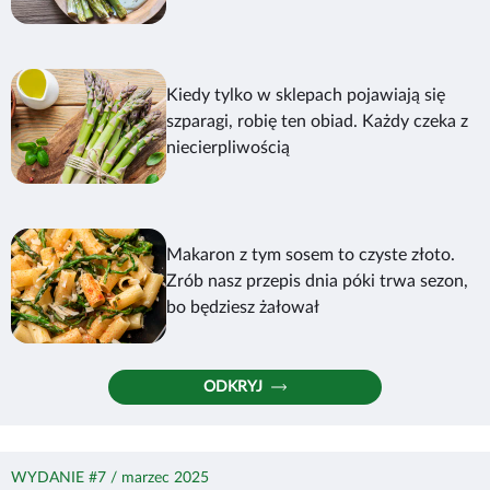
Kiedy tylko w sklepach pojawiają się
szparagi, robię ten obiad. Każdy czeka z
niecierpliwością
Makaron z tym sosem to czyste złoto.
Zrób nasz przepis dnia póki trwa sezon,
bo będziesz żałował
ODKRYJ
WYDANIE #7 / marzec 2025