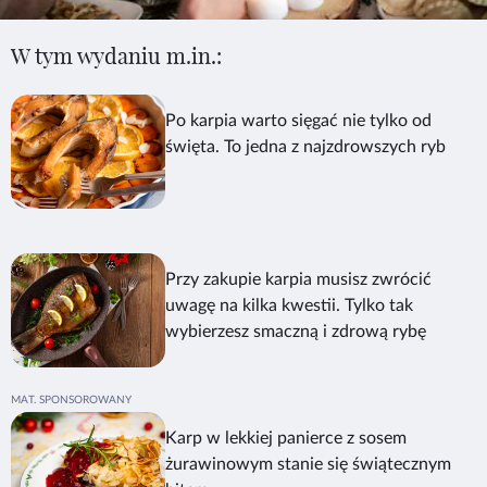
W tym wydaniu m.in.:
Po karpia warto sięgać nie tylko od
święta. To jedna z najzdrowszych ryb
Przy zakupie karpia musisz zwrócić
uwagę na kilka kwestii. Tylko tak
wybierzesz smaczną i zdrową rybę
Karp w lekkiej panierce z sosem
żurawinowym stanie się świątecznym