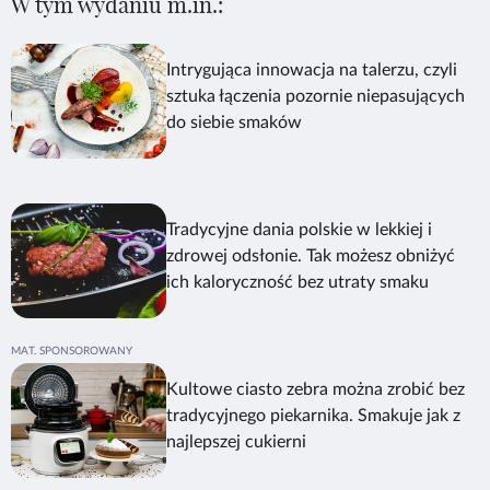
W tym wydaniu m.in.:
Intrygująca innowacja na talerzu, czyli
sztuka łączenia pozornie niepasujących
do siebie smaków
Tradycyjne dania polskie w lekkiej i
zdrowej odsłonie. Tak możesz obniżyć
ich kaloryczność bez utraty smaku
Kultowe ciasto zebra można zrobić bez
tradycyjnego piekarnika. Smakuje jak z
najlepszej cukierni