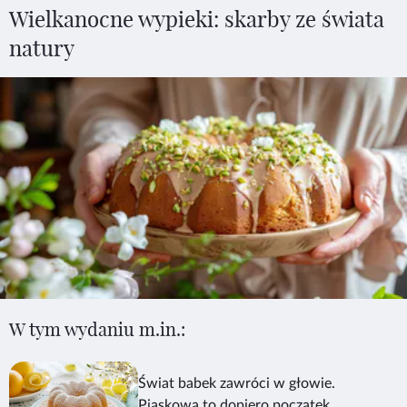
Wielkanocne wypieki: skarby ze świata
natury
W tym wydaniu m.in.:
Świat babek zawróci w głowie.
Piaskowa to dopiero początek