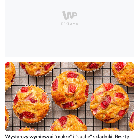
Wystarczy wymieszać "mokre" i "suche" składniki. Resztę