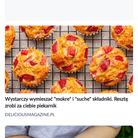
Wystarczy wymieszać "mokre" i "suche" składniki. Resztę
zrobi za ciebie piekarnik
DELICIOUSMAGAZINE.PL