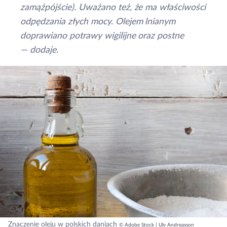
zamążpójście). Uważano też, że ma właściwości
odpędzania złych mocy. Olejem lnianym
doprawiano potrawy wigilijne oraz postne
— dodaje.
Znaczenie oleju w polskich daniach
© Adobe Stock | Ulv Andreasson