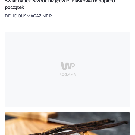
Świat babek zawróci w głowie. Piaskowa to dopiero
początek
DELICIOUSMAGAZINE.PL