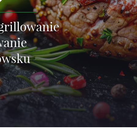
grillowanie
wanie
owsku