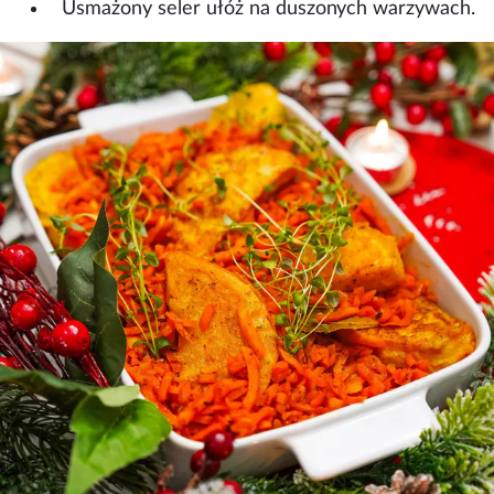
Usmażony seler ułóż na duszonych warzywach.