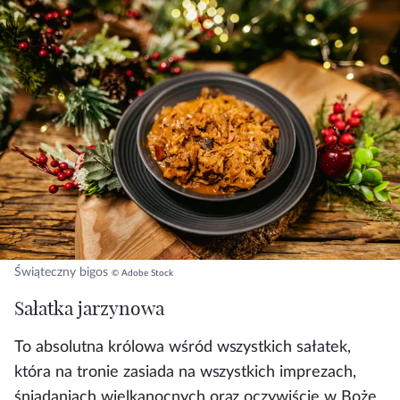
Świąteczny bigos
© Adobe Stock
Sałatka jarzynowa
To absolutna królowa wśród wszystkich sałatek,
która na tronie zasiada na wszystkich imprezach,
śniadaniach wielkanocnych oraz oczywiście w Boże