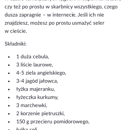
czy też po prostu w skarbnicy wszystkiego, czego
dusza zapragnie – w internecie. Jeśli ich nie
znajdziesz, możesz po prostu usmażyć seler
w cieście.
Składniki:
1 duża cebula,
3 liście laurowe,
4-5 ziela angielskiego,
3-4 jagód jałowca,
łyżka majeranku,
łyżeczka kurkumy,
3 marchewki,
2 korzenie pietruszki,
150 g przecieru pomidorowego,
łyżka soli,