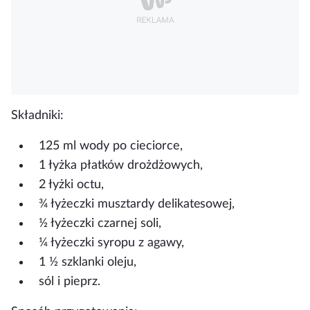
Składniki
:
125 ml wody po cieciorce,
1 łyżka płatków drożdżowych,
2 łyżki octu,
¾ łyżeczki musztardy delikatesowej,
½ łyżeczki czarnej soli,
¼ łyżeczki syropu z agawy,
1 ½ szklanki oleju,
sól i pieprz.