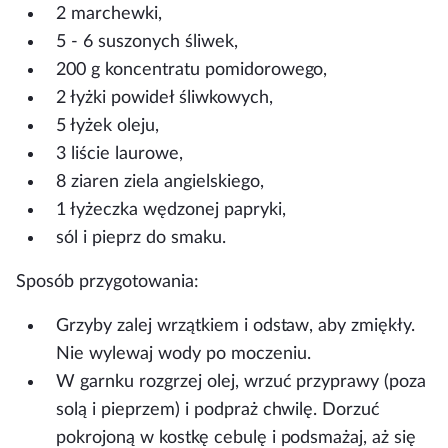
2 marchewki,
5 - 6 suszonych śliwek,
200 g koncentratu pomidorowego,
2 łyżki powideł śliwkowych,
5 łyżek oleju,
3 liście laurowe,
8 ziaren ziela angielskiego,
1 łyżeczka wędzonej papryki,
sól i pieprz do smaku.
Sposób przygotowania:
Grzyby zalej wrzątkiem i odstaw, aby zmiękły.
Nie wylewaj wody po moczeniu.
W garnku rozgrzej olej, wrzuć przyprawy (poza
solą i pieprzem) i podpraż chwilę. Dorzuć
pokrojoną w kostkę cebulę i podsmażaj, aż się