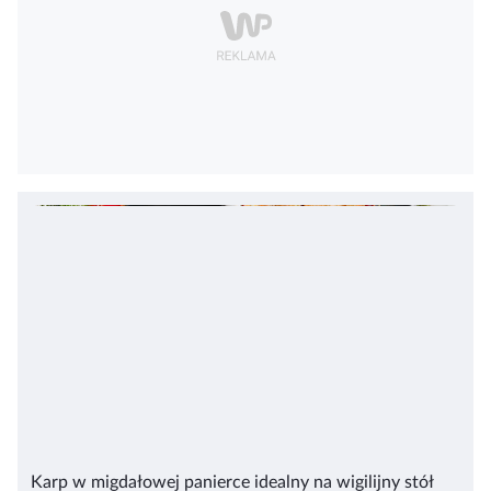
Karp w migdałowej panierce idealny na wigilijny stół