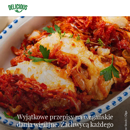
© Adobe Stock | Olga
Wyjątkowe przepisy na wegańskie
dania wigilijne. Zachwycą każdego