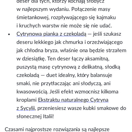
deser dla tych, którzy kochają słodycz
w najlepszym wydaniu. Połączenie masy
śmietankowej, rozpływającego się kajmaku
i kruchych warstw nie może się nie udać.
Cytrynowa pianka
z czekoladą
— jeśli szukasz
deseru lekkiego jak chmurka i orzeźwiającego
jak chłodna bryza, właśnie ona będzie strzałem
w dziesiątkę. Ten deser łączy aksamitną,
puszystą masę cytrynową z delikatną, słodką
czekoladą — duet idealny, który balansuje
smaki, nie przytłaczając ani słodyczą, ani
kwasowością. Jeśli efekt wzmocnisz kilkoma
kroplami
Ekstraktu naturalnego Cytryna
z Sycylii
, przeniesiesz wasze kubki smakowe do
słonecznej Italii!
Czasami najprostsze rozwiązania są najlepsze