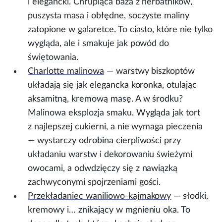
i elegancki. Chrupiąca baza z herbatników,
puszysta masa i obłędne, soczyste maliny
zatopione w galaretce. To ciasto, które nie tylko
wygląda, ale i smakuje jak powód do
świętowania.
Charlotte
malinowa
— warstwy biszkoptów
układają się jak elegancka koronka, otulając
aksamitną, kremową masę. A w środku?
Malinowa eksplozja smaku. Wygląda jak tort
z najlepszej cukierni, a nie wymaga pieczenia
— wystarczy odrobina cierpliwości przy
układaniu warstw i dekorowaniu świeżymi
owocami, a odwdzięczy się z nawiązką
zachwyconymi spojrzeniami gości.
Przekładaniec
waniliowo-kajmakowy
— słodki,
kremowy i… znikający w mgnieniu oka. To