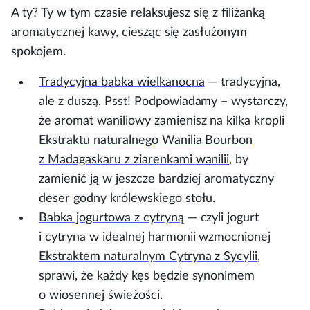
A ty? Ty w tym czasie relaksujesz się z filiżanką
aromatycznej kawy, ciesząc się zasłużonym
spokojem.
Tradycyjna babka
wielkanocna
— tradycyjna,
ale z duszą. Psst! Podpowiadamy – wystarczy,
że aromat waniliowy zamienisz na kilka kropli
Ekstraktu naturalnego Wanilia Bourbon
z Madagaskaru z ziarenkami
wanilii
, by
zamienić ją w jeszcze bardziej aromatyczny
deser godny królewskiego stołu.
Babka jogurtowa
z cytryną
— czyli jogurt
i cytryna w idealnej harmonii wzmocnionej
Ekstraktem naturalnym Cytryna
z Sycylii
,
sprawi, że każdy kęs będzie synonimem
o wiosennej świeżości.