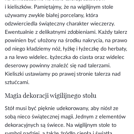
i kieliszków. Pamiętajmy, że na wigilijnym stole
używamy zwykle białej porcelany, która
odzwierciedla świąteczny charakter wieczerzy.
Ewentualnie z delikatnymi zdobieniami. Każdy talerz
powinien być ułożony na środku nakrycia, na prawo
od niego kładziemy nóż, łyżkę i łyżeczkę do herbaty,
a na lewo widelec. Łyżeczka do ciasta oraz widelec
deserowy powinny znaleźć się nad talerzami.
Kieliszki ustawiamy po prawej stronie talerza nad
sztućcami.
Magia dekoracji wigilijnego stołu
Stół musi być pięknie udekorowany, aby niósł ze
sobą nieco świątecznej magii. Jednym z elementów
dekoracyjnych są świece. Na wigilijnym stole to
symbol nadziei, a także źródło ciepła i światła.